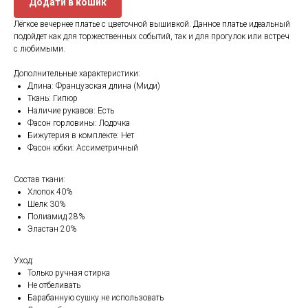
Додати в кошик
Лёгкое вечернее платье с цветочной вышивкой. Данное платье идеальный
подойдет как для торжественных событий, так и для прогулок или встреч
с любимыми.
Дополнительные характеристики:
Длина: Французская длина (Миди)
Ткань: Гипюр
Наличие рукавов: Есть
Фасон горловины: Лодочка
Бижутерия в комплекте: Нет
Фасон юбки: Ассиметричный
Состав ткани:
Хлопок 40%
Шелк 30%
Полиамид 28%
Эластан 20%
Уход:
Только ручная стирка
Не отбеливать
Барабанную сушку не использовать