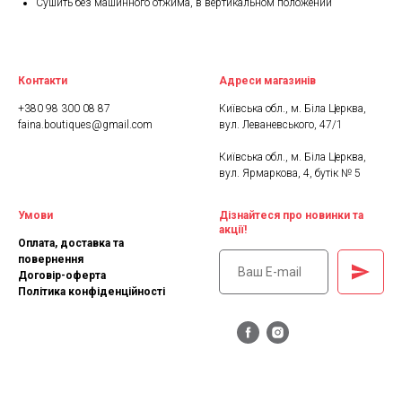
Сушить без машинного отжима, в вертикальном положении
Контакти
Адреси магазинів
+380 98 300 08 87
Київська обл., м. Біла Церква,
faina.boutiques@gmail.com
вул. Леваневського, 47/1
Київська обл., м. Біла Церква,
вул. Ярмаркова, 4, бутік № 5
Умови
Дізнайтеся про новинки та
акції!
Оплата, доставка та
повернення
Договір-оферта
Політика конфіденційності