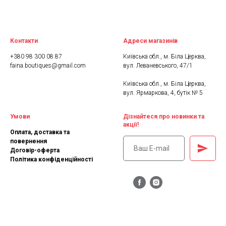
Контакти
Адреси магазинів
+380 98 300 08 87
Київська обл., м. Біла Церква,
faina.boutiques@gmail.com
вул. Леваневського, 47/1
Київська обл., м. Біла Церква,
вул. Ярмаркова, 4, бутік № 5
Умови
Дізнайтеся про новинки та
акції!
Оплата, доставка та
повернення
Договір-оферта
Політика конфіденційності