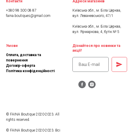
Контакти
Адреси магазинів
+380 98 300 08 87
Київська обл., м. Біла Церква,
faina.boutiques@gmail.com
вул. Леваневського, 47/1
Київська обл., м. Біла Церква,
вул. Ярмаркова, 4, бутік № 5
Умови
Дізнайтеся про новинки та
акції!
Оплата, доставка та
повернення
Договір-оферта
Політика конфіденційності
© FAINA Boutique 2020-2023. All
rights reserved.
© FAINA Boutique 2020-2023. Всі