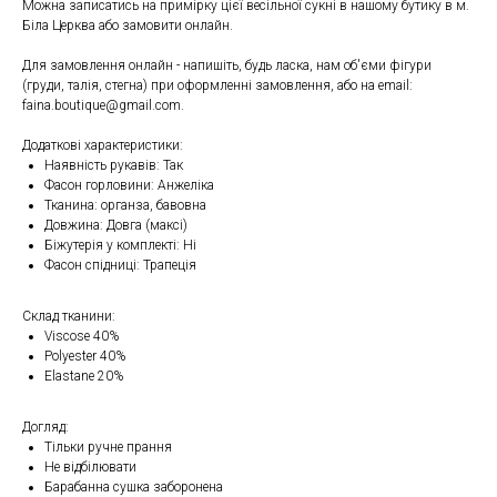
Можна записатись на примірку цієї весільної сукні в нашому бутику в м.
Біла Церква або замовити онлайн.
Для замовлення онлайн - напишіть, будь ласка, нам об'єми фігури
(груди, талія, стегна) при оформленні замовлення, або на email:
faina.boutique@gmail.com.
Додаткові характеристики:
Наявність рукавів: Так
Фасон горловини: Анжеліка
Тканина: органза, бавовна
Довжина: Довга (максі)
Біжутерія у комплекті: Ні
Фасон спідниці: Трапеція
Склад тканини:
Viscose 40%
Polyester 40%
Elastane 20%
Догляд:
Тільки ручне прання
Не відбілювати
Барабанна сушка заборонена