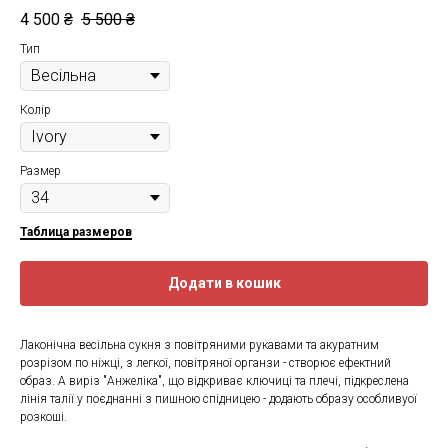
4 500
₴
5 500
₴
Тип
Колір
Размер
Таблица размеров
Додати в кошик
Лаконічна весільна сукня з повітряними рукавами та акуратним
розрізом по ніжці, з легкої, повітряної органзи - створює ефектний
образ. А виріз "Анжеліка", що відкриває ключиці та плечі, підкреслена
лінія талії у поєднанні з пишною спідницею - додають образу особливуої
розкоші.