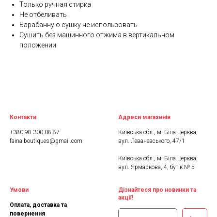
Только ручная стирка
Не отбеливать
Барабанную сушку не использовать
Сушить без машинного отжима в вертикальном
положении
Контакти
Адреси магазинів
+380 98 300 08 87
Київська обл., м. Біла Церква,
faina.boutiques@gmail.com
вул. Леваневського, 47/1
Київська обл., м. Біла Церква,
вул. Ярмаркова, 4, бутік № 5
Умови
Дізнайтеся про новинки та
акції!
Оплата, доставка та
повернення