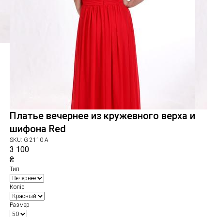
Платье вечернее из кружевного верха и
шифона Red
SKU:
G 2110 А
3 100
₴
Тип
Колір
Размер