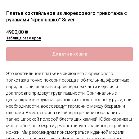
Платье коктейльное из люрексового трикотажа с
рукавами "крылышко" Silver
4900,00
₴
Таблица размеров
Додати в кошик
Это коктейльное платье из сияющего люрексового
трикотажа точно покорит сердца любительниц эффектных
нарядов. Оригинальный крой верхней части изделия и
драпировка придадут груди пышности. Оригинальные
цельнокроеные рукава крылышки скроют полноту рук и, при
необходимости, воссоздадут гармонию между бедрами и
плечами. Вместо пояса дизайнеры решили обозначить
талию широкой полосой блестящих камней. Юбка-карандаш
мягко облегает бедра и демонстрирует красивые, стройные
ножки. Мы рекомендуем присмотреться к данной модели
обладательницам пышных форм, ведь в этом платье вы