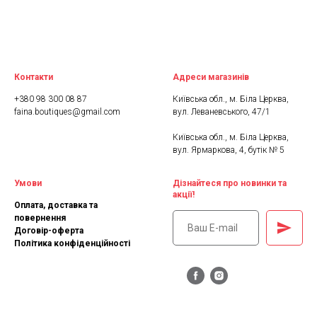
Контакти
Адреси магазинів
+380 98 300 08 87
Київська обл., м. Біла Церква,
faina.boutiques@gmail.com
вул. Леваневського, 47/1
Київська обл., м. Біла Церква,
вул. Ярмаркова, 4, бутік № 5
Умови
Дізнайтеся про новинки та
акції!
Оплата, доставка та
повернення
Договір-оферта
Політика конфіденційності