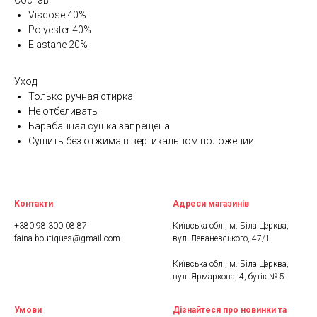
Состав:
Viscose 40%
Polyester 40%
Elastane 20%
Уход:
Только ручная стирка
Не отбеливать
Барабанная сушка запрещена
Сушить без отжима в вертикальном положении
Контакти
Адреси магазинів
+380 98 300 08 87
Київська обл., м. Біла Церква,
faina.boutiques@gmail.com
вул. Леваневського, 47/1
Київська обл., м. Біла Церква,
вул. Ярмаркова, 4, бутік № 5
Умови
Дізнайтеся про новинки та