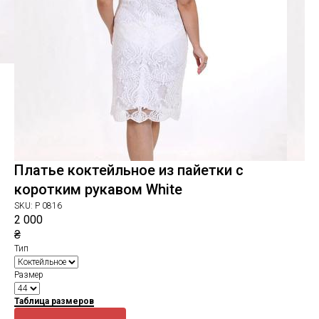
Платье коктейльное из пайетки с
коротким рукавом White
SKU:
P 0816
2 000
₴
Тип
Размер
Таблица размеров