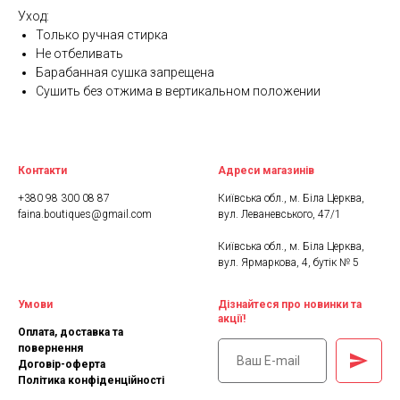
Уход:
Только ручная стирка
Не отбеливать
Барабанная сушка запрещена
Сушить без отжима в вертикальном положении
Контакти
Адреси магазинів
+380 98 300 08 87
Київська обл., м. Біла Церква,
faina.boutiques@gmail.com
вул. Леваневського, 47/1
Київська обл., м. Біла Церква,
вул. Ярмаркова, 4, бутік № 5
Умови
Дізнайтеся про новинки та
акції!
Оплата, доставка та
повернення
Договір-оферта
Політика конфіденційності