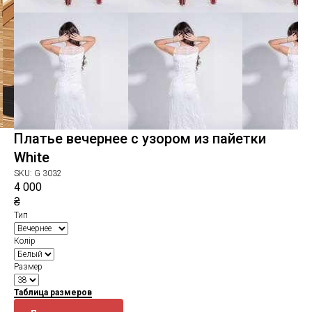
Платье вечернее с узором из пайетки
White
SKU:
G 3032
4 000
₴
Тип
Колір
Размер
Таблица размеров