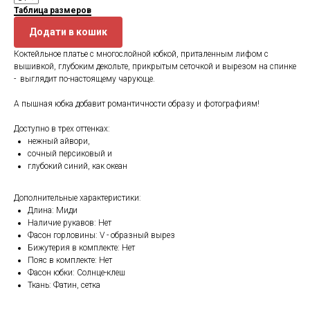
Таблица размеров
Додати в кошик
Коктейльное платье с многослойной юбкой, приталенным лифом с
вышивкой, глубоким декольте, прикрытым сеточкой и вырезом на спинке
- выглядит по-настоящему чарующе.
А пышная юбка добавит романтичности образу и фотографиям!
Доступно в трех оттенках:
нежный айвори,
сочный персиковый и
глубокий синий, как океан
Дополнительные характеристики:
Длина: Миди
Наличие рукавов: Нет
Фасон горловины: V - образный вырез
Бижутерия в комплекте: Нет
Пояс в комплекте: Нет
Фасон юбки: Солнце-клеш
Ткань: Фатин, сетка