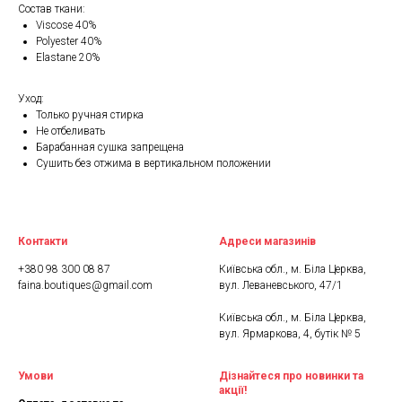
Состав ткани:
Viscose 40%
Polyester 40%
Elastane 20%
Уход:
Только ручная стирка
Не отбеливать
Барабанная сушка запрещена
Сушить без отжима в вертикальном положении
Контакти
Адреси магазинів
+380 98 300 08 87
Київська обл., м. Біла Церква,
faina.boutiques@gmail.com
вул. Леваневського, 47/1
Київська обл., м. Біла Церква,
вул. Ярмаркова, 4, бутік № 5
Умови
Дізнайтеся про новинки та
акції!