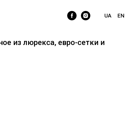
UA
EN
ое из люрекса, евро-сетки и