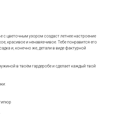
е с цветочным узором создаст летнее настроение
кое, красивое и ненавязчивое. Тебе понравится его
адка и, конечно же, детали в виде фактурной
ужиной в твоём гардеробе и сделает каждый твой
ки:
 гипюр
т