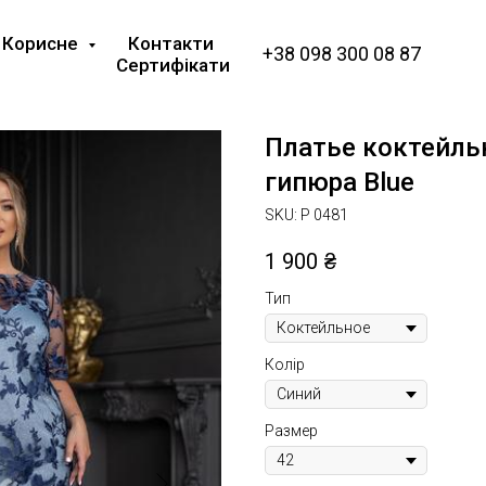
Корисне
Контакти
+38 098 300 08 87
Сертифікати
Платье коктейльн
гипюра Blue
SKU:
P 0481
1 900
₴
Тип
Колір
Размер