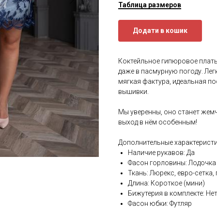
Таблица размеров
Додати в кошик
Коктейльное гипюровое плать
даже в пасмурную погоду. Лег
мягкая фактура, идеальная пос
вышивки.
Мы уверенны, оно станет жемч
выход в нём особенным!
Дополнительные характеристи
Наличие рукавов: Да
Фасон горловины: Лодочка
Ткань: Люрекс, евро-сетка,
Длина: Короткое (мини)
Бижутерия в комплекте: Не
Фасон юбки: Футляр