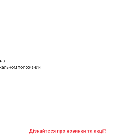
ена
икальном положении
Дізнайтеся про новинки та акції!