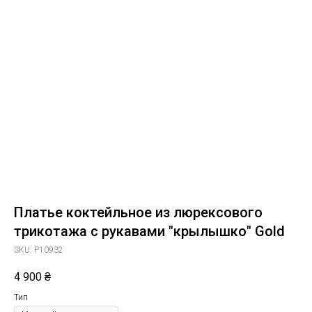
Платье коктейльное из люрексового
трикотажа с рукавами "крылышко" Gold
SKU:
P10932
4 900
₴
Тип