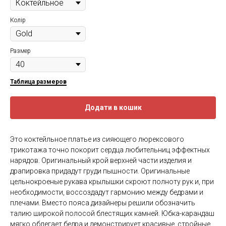
Колір
Размер
Таблица размеров
Додати в кошик
Это коктейльное платье из сияющего люрексового
трикотажа точно покорит сердца любительниц эффектных
нарядов. Оригинальный крой верхней части изделия и
драпировка придадут груди пышности. Оригинальные
цельнокроеные рукава крылышки скроют полноту рук и, при
необходимости, воссоздадут гармонию между бедрами и
плечами. Вместо пояса дизайнеры решили обозначить
талию широкой полосой блестящих камней. Юбка-карандаш
мягко облегает бедра и демонстрирует красивые, стройные