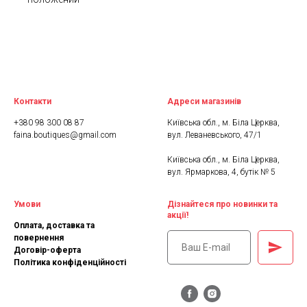
Контакти
Адреси магазинів
+380 98 300 08 87
Київська обл., м. Біла Церква,
faina.boutiques@gmail.com
вул. Леваневського, 47/1
Київська обл., м. Біла Церква,
вул. Ярмаркова, 4, бутік № 5
Умови
Дізнайтеся про новинки та
акції!
Оплата, доставка та
повернення
Договір-оферта
Політика конфіденційності