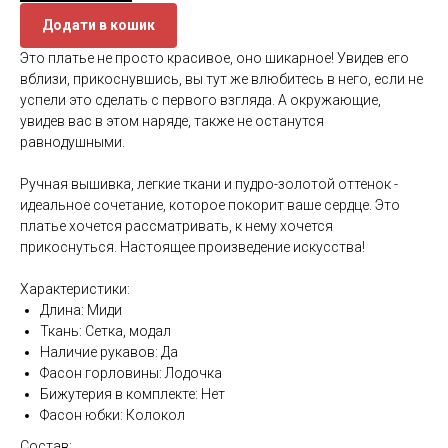
Додати в кошик
Это платье не просто красивое, оно шикарное! Увидев его
вблизи, прикоснувшись, вы тут же влюбитесь в него, если не
успели это сделать с первого взгляда. А окружающие,
увидев вас в этом наряде, также не останутся
равнодушными.
Ручная вышивка, легкие ткани и пудро-золотой оттенок -
идеальное сочетание, которое покорит ваше сердце. Это
платье хочется рассматривать, к нему хочется
прикоснуться. Настоящее произведение искусства!
Характеристики:
Длина: Миди
Ткань: Сетка, модал
Наличие рукавов: Да
Фасон горловины: Лодочка
Бижутерия в комплекте: Нет
Фасон юбки: Колокол
Состав: