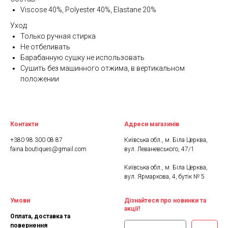
Viscose 40%, Polyester 40%, Elastane 20%
Уход:
Только ручная стирка
Не отбеливать
Барабанную сушку не использовать
Сушить без машинного отжима, в вертикальном
положении
Контакти
Адреси магазинів
+380 98 300 08 87
Київська обл., м. Біла Церква,
faina.boutiques@gmail.com
вул. Леваневського, 47/1
Київська обл., м. Біла Церква,
вул. Ярмаркова, 4, бутік № 5
Умови
Дізнайтеся про новинки та
акції!
Оплата, доставка та
повернення