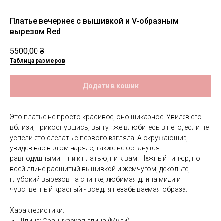
Платье вечернее с вышивкой и V-образным
вырезом Red
5500,00
₴
Таблица размеров
Додати в кошик
Это платье не просто красивое, оно шикарное! Увидев его
вблизи, прикоснувшись, вы тут же влюбитесь в него, если не
успели это сделать с первого взгляда. А окружающие,
увидев вас в этом наряде, также не останутся
равнодушными – ни к платью, ни к вам. Нежный гипюр, по
всей длине расшитый вышивкой и жемчугом, декольте,
глубокий вырезов на спинке, любимая длина миди и
чувственный красный - все для незабываемая образа.
Характеристики:
Длина: Французская длина (Миди)