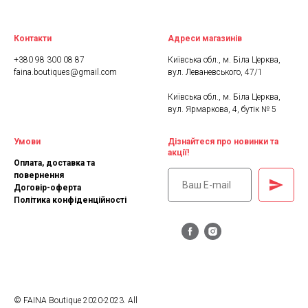
Контакти
Адреси магазинів
+380 98 300 08 87
Київська обл., м. Біла Церква,
faina.boutiques@gmail.com
вул. Леваневського, 47/1
Київська обл., м. Біла Церква,
вул. Ярмаркова, 4, бутік № 5
Умови
Дізнайтеся про новинки та
акції!
Оплата, доставка та
повернення
Договір-оферта
Політика конфіденційності
© FAINA Boutique 2020-2023. All