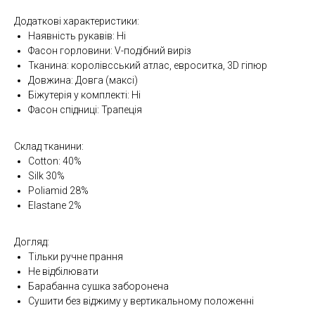
Додаткові характеристики:
Наявність рукавів: Ні
Фасон горловини: V-подібний виріз
Тканина: королівсський атлас, евроситка, 3D гіпюр
Довжина: Довга (максі)
Біжутерія у комплекті: Ні
Фасон спідниці: Трапеція
Склад тканини:
Cotton: 40%
Silk 30%
Poliamid 28%
Elastane 2%
Догляд:
Тільки ручне прання
Не відбілювати
Барабанна сушка заборонена
Сушити без віджиму у вертикальному положенні