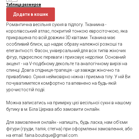
Таблица размеров
Додати в кошик
Романтична весільня сукня в підлогу. Тканиина -
королівсський атлас, покритий тонкою евросіточкою, яка
прикрашена по всій довжині 3D квітами. Тканина має
особливий блиск, що надає образу належної розкоші та
елегантності. Фасон, універсальний для всіх типів жіночих
фігур, підкреслює переваги і приховує недоліки. Основний
акцент - на V-подібному декольте та аналогічному вирізі на
спинці. Довга спідниця-трапеція - це завжди жіночно та
привабливо. Сукня неймовірно ніжна і приємна тілу. У ній Ви
почуватиметеся комфортно та впевнено на будь-якій
урочистостій події.
Можна записатись на примірку цієї весільної сукні в нашому
бутику в м. Біла Церква або замовити онлайн.
Для замовлення онлайн - напишіть, будь ласка, нам об'єми
фігури (груди, талія, стегна) при оформленні замовлення, або
на email: faina.boutique@gmail.com.