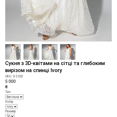
Сукня з 3D-квітами на сітці та глибоким
вирізом на спинці Ivory
SKU:
G 2332
5 000
₴
Тип
Колір
Размер