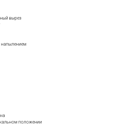
зный вырез
т
м напылением
ена
икальном положении