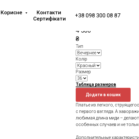
Платье вечернее
Корисне
Контакти
Lilac
+38 098 300 08 87
Сертифікати
SKU:
03195
4 500
₴
Тип
Колір
Размер
Таблица размеров
Додати в кошик
Платье из легкого, струящег
с первого взгляда. А завораж
любимая длина миди – делают
особенных случаев и не тольк
Дополнительные характеристи