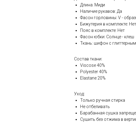
Длина: Миди
Наличие рукавов: Да
Фасон горловины: V - обра
Бижутерия в комплекте: Не
Пояс в комплекте: Нет
Фасон юбки: Солнце - клеш
Ткань: шифон с глиттерны
Состав ткани:
Viscose 40%
Polyester 40%
Elastane 20%
Уход:
Только ручная стирка
Не отбеливать
Барабанная сушка запрещ
Сушить без отжима в верт