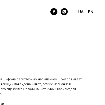
 миди из мерцающей ткани
UA
EN
ося шифона с глиттерным напылением – очаровывает
ивающий лавандовый цвет, легкое мерцание и
 его ещё более желанным. Отличный вариант для
о.
ки: