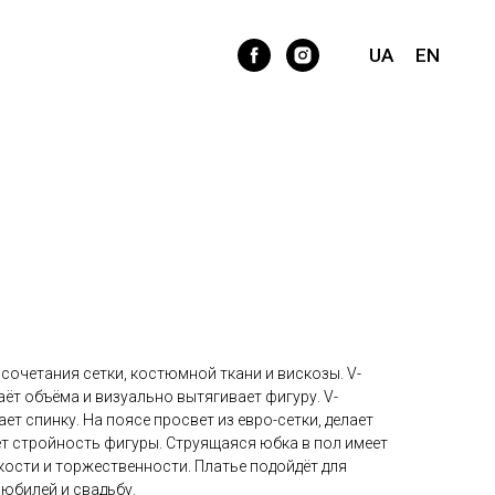
с просветом из евро-сетки на
UA
EN
сочетания сетки, костюмной ткани и вискозы. V-
аёт объёма и визуально вытягивает фигуру. V-
ет спинку. На поясе просвет из евро-сетки, делает
ет стройность фигуры. Струящаяся юбка в пол имеет
кости и торжественности. Платье подойдёт для
 юбилей и свадьбу.