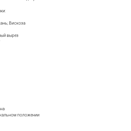
ки:
кань; Вискоза
ный вырез
т
ена
икальном положении