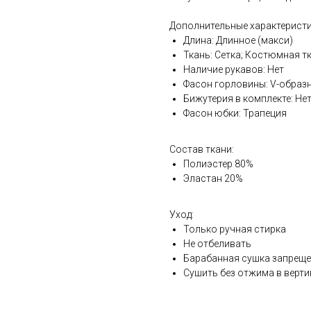
Дополнительные характеристи
Длина: Длинное (макси)
Ткань: Сетка; Костюмная т
Наличие рукавов: Нет
Фасон горловины: V-образ
Бижутерия в комплекте: Не
Фасон юбки: Трапеция
Состав ткани:
Полиэстер 80%
Эластан 20%
Уход:
Только ручная стирка
Не отбеливать
Барабанная сушка запрещ
Сушить без отжима в верт