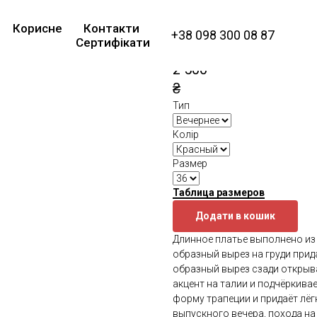
Платье вечернее 
Корисне
Контакти
талии Chili Red
+38 098 300 08 87
Сертифікати
SKU:
G 3057
2 500
₴
Тип
Колір
Размер
Таблица размеров
Додати в кошик
Длинное платье выполнено из 
образный вырез на груди прид
образный вырез сзади открыва
акцент на талии и подчёркива
форму трапеции и придаёт лёг
выпускного вечера, похода на