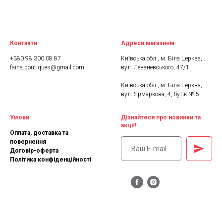
Контакти
Адреси магазинів
+380 98 300 08 87
Київська обл., м. Біла Церква,
faina.boutiques@gmail.com
вул. Леваневського, 47/1
Київська обл., м. Біла Церква,
вул. Ярмаркова, 4, бутік № 5
Умови
Дізнайтеся про новинки та
акції!
Оплата, доставка та
повернення
Договір-оферта
Політика конфіденційності